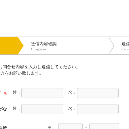
送信内容確認
送
Confirm
Com
お問合せ内容を入力し送信してください。
入力をお願い致します。
姓：
名：
前
※
姓：
名：
がな
－
住所
〒