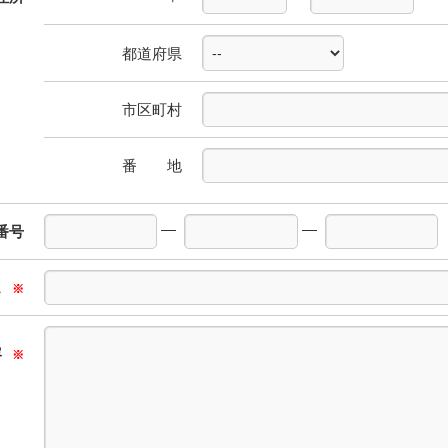
都道府県
市区町村
番 地
―
―
番号
ス
※
容
※